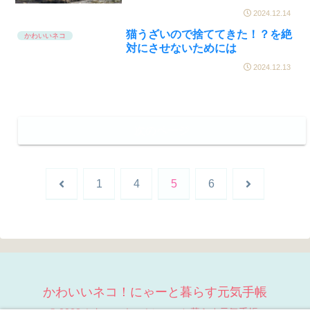
2024.12.14
猫うざいので捨ててきた！？を絶
かわいいネコ
対にさせないためには
2024.12.13
次のページ
前
次
1
4
5
6
へ
へ
かわいいネコ！にゃーと暮らす元気手帳