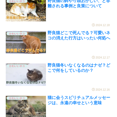
野良猫の餌やり頭おかしい、と非
かわいいネコ
難される事例と良策について
2024.12.18
野良猫どこで死んでる？可愛いネ
かわいいネコ
コの消えた行方はいったい何処へ
2024.12.17
野良猫冬いなくなるのはナゼ？ど
かわいいネコ
こで何をしているのか？
2024.12.16
猫に会うスピリチュアルメッセー
かわいいネコ
ジは、永遠の幸せという意味