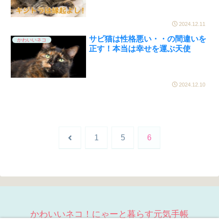
2024.12.11
サビ猫は性格悪い・・の間違いを
かわいいネコ
正す！本当は幸せを運ぶ天使
2024.12.10
前
1
5
6
へ
かわいいネコ！にゃーと暮らす元気手帳